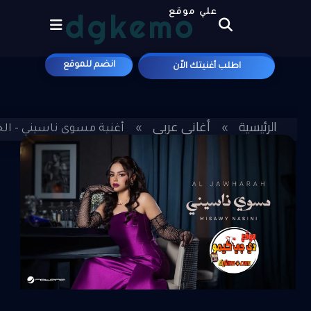
dgkemo
علي موقع
انضم للموقع
اطلب أغنيتك الاّن
الرئيسية
أغاني عربي
»
»
أغنية مسوي ناسيني - الجوه