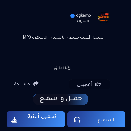
dgkemo
مشرف
تحميل أغنية مسوي ناسيني - الجوهرة MP3
تعليق
أعجبني
مشاركة
حمـــل و اسمــع
تحميل أغنية
استماع