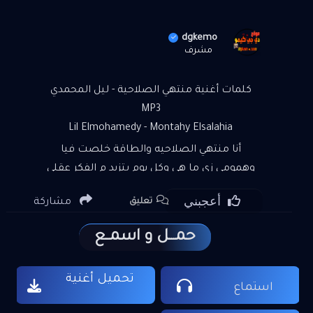
dgkemo
مشرف
كلمات أغنية منتهي الصلاحية - ليل المحمدي
MP3
Lil Elmohamedy - Montahy Elsalahia
أنا منتهي الصلاحيه والطاقة خلصت فيا
وهمومي زي ما هي وكل يوم بتزيد م الفكر عقلي
اتشل وسيناريو يومي ممل ف يوم هلاقي الحل ولا
أعجبني
مشاركة
تعليق
الحلول دي بعيد قالولي الدنيا بكره هتحلي
وطلعت خلق كدابه دي عمرها يوم ما كانت سهله
حمـــل و اسمــع
وكل شويه تتغابا قالو الكنز ف نهاية الرحلة
عشان الحلو دوق المر يا خوفي من نهاية الرحلة يا
تحميل أغنية
خوفي من شريط العمر الحاله صفر المية من
استماع
اقرب الناس ليا وروني غدر ازيه كنت فيهم مخدوع