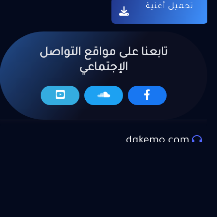
تحميل أغنية
تابعنا على مواقع التواصل
الإجتماعي
dgkemo.com
المزيد من العروض
موقع دي جي كيمو لتحميل اجدد الاغاني و المهرجانات و
الكليبات و تراكات و المواويل الحصرية علـ موقع دي جي
كيمو