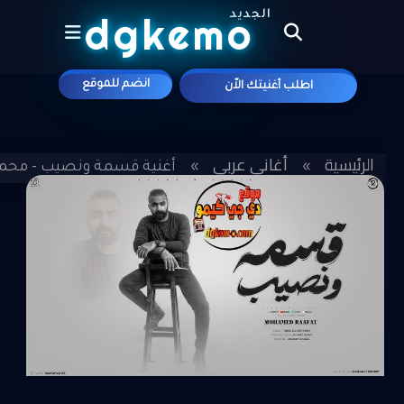
الجديد
dgkemo
انضم للموقع
اطلب أغنيتك الاّن
علي موقع
الرئيسية
أغاني عربي
»
»
أغنية قسمة ونصيب - محمد رأ