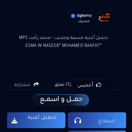
dgkemo
مشرف
تحميل أغنية قسمة ونصيب - محمد رأفت MP3
“ESMA W NASEEB” MOHAMED RAAFAT
أعجبني
مشاركة
تعليق
حمـــل و اسمــع
تحميل أغنية
استماع