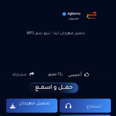
dgkemo
مشرف
تحميل مهرجان لينا - تيتو بندق MP3
أعجبني
مشاركة
تعليق
حمـــل و اسمــع
تحميل مهرجان
استماع