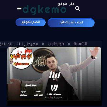
dgkemo
علي موقع
انضم للموقع
اطلب أغنيتك الاّن
الرئيسية
مهرجانات
»
»
مهرجان لينا - تيتو بندق P3