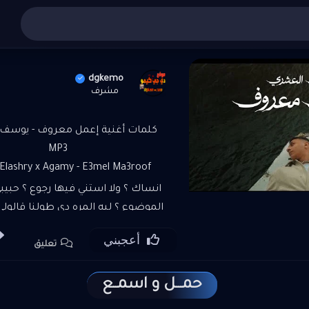
أغاني عربي
»
»
تنزيل أغنية إعمل معروف - يوسف العشري 3
dgkemo
مشرف
كلمات أغنية إعمل معروف - يوسف
MP3
 Elashry x Agamy - E3mel Ma3roof
انساك ؟ ولا استني فيها رجوع ؟ حبيبي
الموضوع ؟ ليه المره دي طولنا قالو
جيت ب نفسي اتاكد وفي الناس دي ب
أعجبني
تعليق
قولت عليه انا مش ههون محبتهو
ليكوا محبتهوش !! اومال ايامنا كانت اي
حمـــل و اسمــع
بيتسلي !! اعمل معروف وانساني قل
قلبي اناني قلبي ده ملك ل حب قديم 