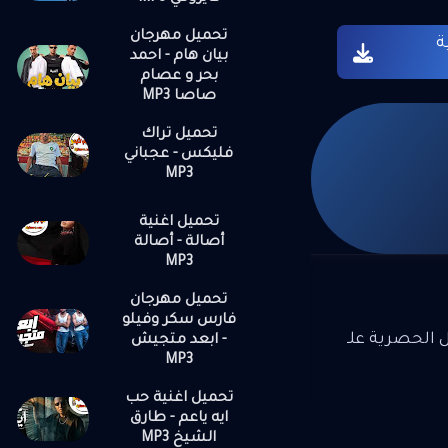
عرف تنسي
تحميل مهرجان
ة
 بجد عرفت
بيان هام - احمد
حبتهوش
بحر و عصام
صاصا MP3
تسلي اعمل
ناني قلبي
تحميل تراك
و منستهوش
فليكس - عجباني
MP3
حقوقي كنت
دش قالك
تحميل اغنية
أصالة - أصالة
MP3
تحميل مهرجان
فارس سكر وفيلو
ل الحصرية علـ
- ابعد متجيش
MP3
تحميل اغنية حب
ايه ياعم - طارق
الشيخ MP3