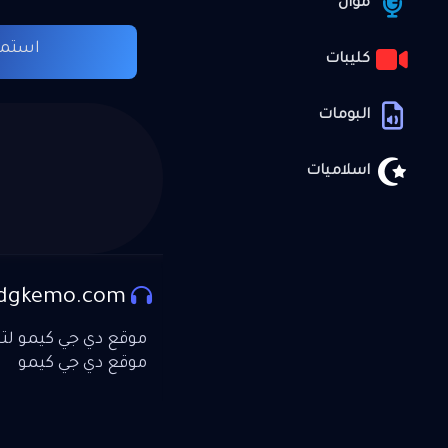
موال
استما
كليبات
البومات
اسلاميات
dgkemo.com
موقع دي جي كيمو لتحم
موقع دي جي كيمو