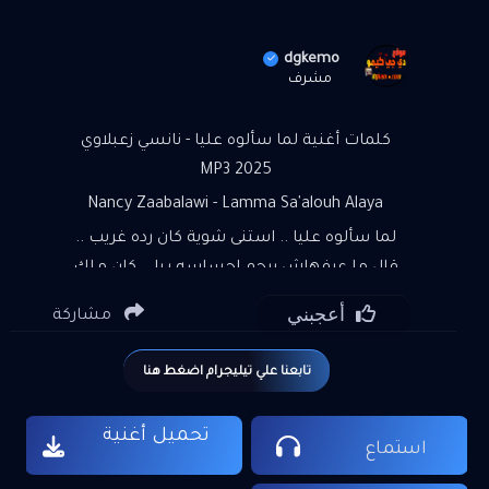
dgkemo
مشرف
كلمات أغنية لما سألوه عليا - نانسي زعبلاوي
2025 MP3
Nancy Zaabalawi - Lamma Sa'alouh Alaya
لما سألوه عليا .. استنى شوية كان رده غريب ..
قال ما عرفهاش يرحم إحساسه بيا .. كان ملك
إيديا كان ليا حبيب .. ما بيستغناش أنا كنت
أعجبني
مشاركة
غرامه .. أحلامه .. وهواه وعينيه أنا كنت سكاته ..
وكلامه .. واللي بيرضيه دلوقتي نسيني خلاص ..
تابعنا علي تيليجرام اضغط هنا
بيقولها لكل الناس هي مين أنا ما عرفهاش .. أول
ما اتقابلنا .. أول نظرة بنا جت عينك في عيني ..
تحميل أغنية
واترجيت تجيني حسيتك أنا وصلتك لدنيا .. ما
استماع
تحلم بيها ثانية عليتك معايا .. وفي آخر الحكاية