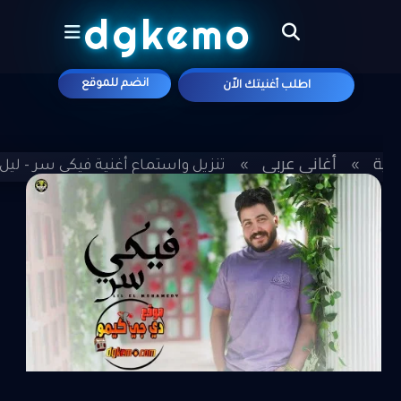
الجديد
dgkemo
انضم للموقع
اطلب أغنيتك الاّن
علي موقع
يسية
أغاني عربي
»
»
تنزيل واستماع أغنية فيكي سر - ليل المحم