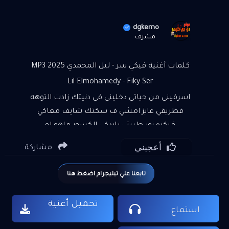
dgkemo
مشرف
كلمات أغنية فيكي سر - ليل المحمدي 2025 MP3
Lil Elmohamedy - Fiky Ser
اسرقينى من حياتى دخلينى فى دنيتك زادت التوهه
فطريقي عايز امشي ف سكتك شايف معاكي
فبكره نور طيبتي بإيدكي الكسور ماهو لو
مكنتيش انتى حور ؟! ازاي وصلت لجنتك صالحتنى
أعجبني
مشاركة
بيكى الدنيا تانى خلاص مسامح ع اللي فات اول ما
جيتي القلب نور بنت غير كل البنات اقسمى
تابعنا علي تيليجرام اضغط هنا
التفاصيل معايا نبتدي سـوا مـ البدايـه واسمعي
شعري وغنايا لسه هحكي كتير حاجات فيكى سر
تحميل أغنية
أنا معرفوش من غير كلام بتطمني بتهدي قلبي
استماع
ازاي عنيكي فى لحظه لما تبصلي؟! ياخير عملته