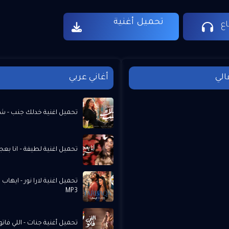
تحميل أغنية
ع
قالي
أغاني عربي
تحميل اغنية خدلك جنب - شيما
تحميل اغنية لطيفة – انا بعجبني
تحميل اغنية لارا نور - ايهاب
MP3
تحميل أغنية جنات - اللي فاتو P3