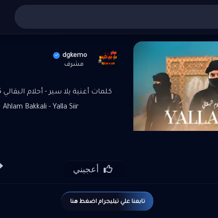
أغاني عربي
»
تنزيل واستماع أغنية يلا سير - أحلام البقالي​ 2025 MP3
dgkemo
مشرف
كلمات أغنية يلا سير - أحلام البقالي 2025 MP3
Ahlam Bakkali - Yalla Siir
أعجبني
تابعنا علي تيليجرام اضغط هنا