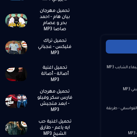
تحميل مهرجان
بيان هام - احمد
بحر و عصام
صاصا MP3
تحميل تراك
فليكس - عجباني
MP3
ء الشايب MP3
تحميل اغنية
أصالة - أصالة
MP3
 MP3
تحميل مهرجان
فارس سكر وفيلو
- ابعد متجيش
 القواسمي - طربقة
MP3
تحميل اغنية حب
ايه ياعم - طارق
M
الشيخ MP3