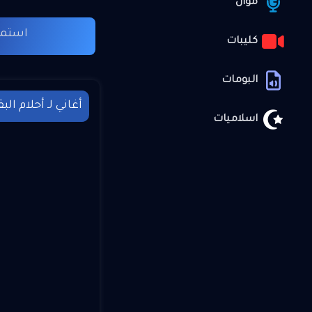
موال
استما
كليبات
البومات
أغاني لـ أحلام الب
اسلاميات