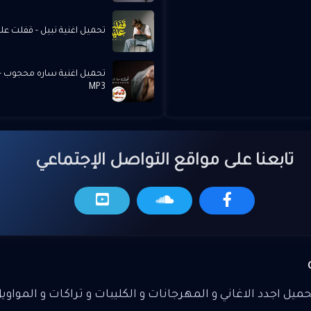
تحميل اغنية نبيل - قفلت علينا 
تحميل اغنية ساره محجوب -
MP3
تابعنا على مواقع التواصل الإجتماعي
يل اجدد الاغاني و المهرجانات و الكليبات و تراكات و المواوي