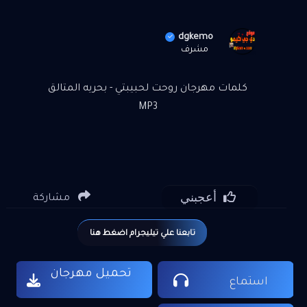
dgkemo
مشرف
كلمات مهرجان روحت لحبيبتي - بحريه المتالق
MP3
أعجبني
مشاركة
تابعنا علي تيليجرام اضغط هنا
تحميل مهرجان
استماع