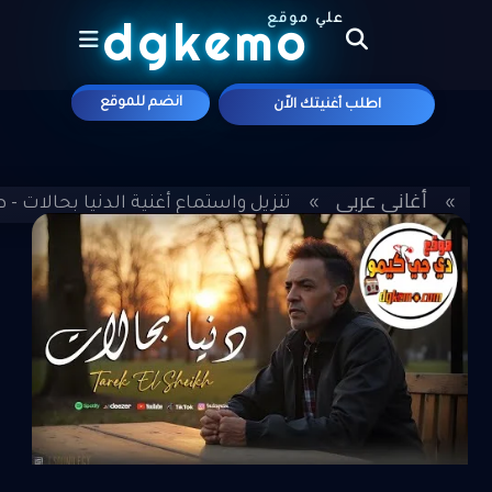
dgkemo
علي موقع
انضم للموقع
اطلب أغنيتك الاّن
ية
أغاني عربي
»
»
تنزيل واستماع أغنية الدنيا بحالات - طارق ا