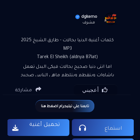
dgkemo
مشرف
كلمات أغنية الدنيا بحالات - طارق الشيخ 2025
MP3
Tarek El Sheikh (aldnya B7lat)
اما انتى دنيا صحيح بحالات فيكى البدل تعمل
باشاوات وبتقطم وبتلطم ماهي الناس صحيح
مقامات ودة تعالى ودة تهدى يا سرك وكلة
أعجبني
مشاركة
باهلونات الدنيا مسرح كل يوم فيها مسراحية
تقلب وتضحك على اللى مبيضحكلهاش وكلة
تابعنا علي تيليجرام اضغط هنا
ماشى الخلق رايحة والخلق جاية والناس بتتفرج
ماهى الفرجة ببلاش فى حالك كلة مستغراب
تحميل أغنية
تعبنا خلاص ودة اخرنا ووندارة فى هدوم غرنا ادينا
استماع
عمالين نهرب لا لكى طعم والا معنا ويا رتك كمان