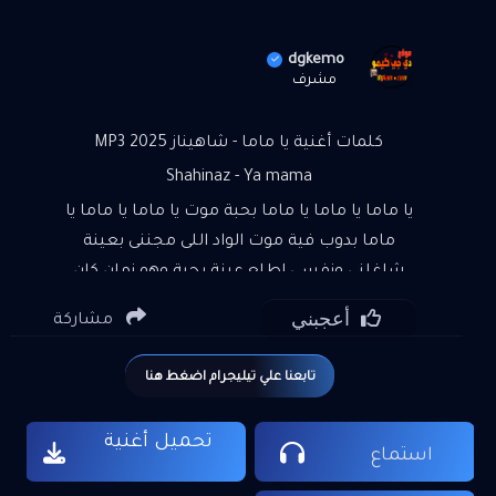
dgkemo
مشرف
كلمات أغنية يا ماما - شاهيناز 2025 MP3
Shahinaz - Ya mama
يا ماما يا ماما يا ماما بحبة موت يا ماما يا ماما يا
ماما بدوب فية موت الواد اللى مجننى بعينة
شاغلنى ونفسي اطلع عينة بحبة وهو زمان كان
فينة بحبة موت الواد ابو ضحكة تخلى عينى تدمع
أعجبني
مشاركة
لو مليون حولى اهو طول الوقت يعاكس فى
بدوب فية موت ماتقولى عايز اية ماتقولى غرضك
تابعنا علي تيليجرام اضغط هنا
اية ما تدخل البيت من بابه دا الصح اللى اتقال
علية واللى الناس كلها عملت بية والحب واحد
تحميل أغنية
من اسبابة وياما يا ماما يا ماما بحبة موت يا
استماع
ماما يا ماما يا ماما بدوب فية موت بيقول للناس