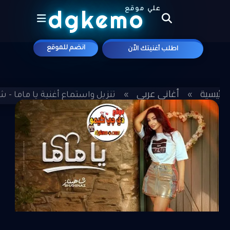
dgkemo
علي موقع
انضم للموقع
اطلب أغنيتك الاّن
الرئيسية
أغاني عربي
»
»
تنزيل واستماع أغنية يا ماما - شاهيناز 