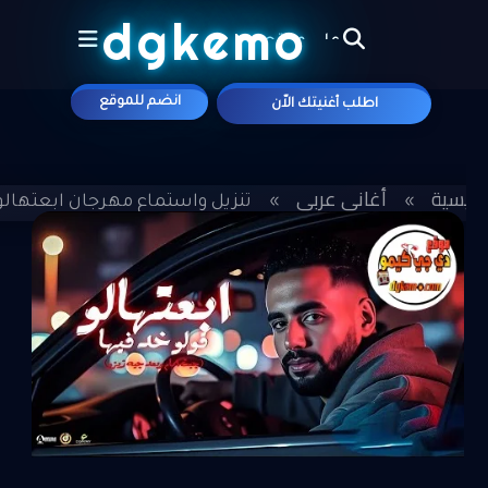
الجديد
dgkemo
انضم للموقع
اطلب أغنيتك الاّن
علي موقع
لرئيسية
أغاني عربي
»
»
تنزيل واستماع مهرجان ابعتهالو - 