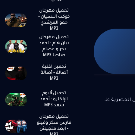
تحميل مهرجان
كوكب النسيان -
حمو المرشدي
MP3
تحميل مهرجان
بيان هام - احمد
بحر و عصام
صاصا MP3
تحميل اغنية
أصالة - أصالة
MP3
تحميل ألبوم
الإلكترو - أحمد
ل الحصرية علـ
سعد MP3
تحميل مهرجان
فارس سكر وفيلو
- ابعد متجيش