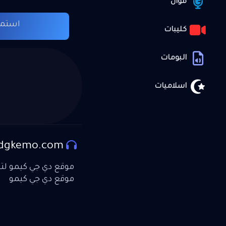
موال
استما
كليبات
البومات
اسلاميات
dgkemo.com
موقع دي جي كيمو لتحم
موقع دي جي كيمو