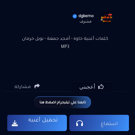
dgkemo
مشرف
كلمات أغنية خاوة - أمجد جمعة - نويل خرمان
MP3
أعجبني
مشاركة
تابعنا علي تيليجرام اضغط هنا
تحميل أغنية
استماع