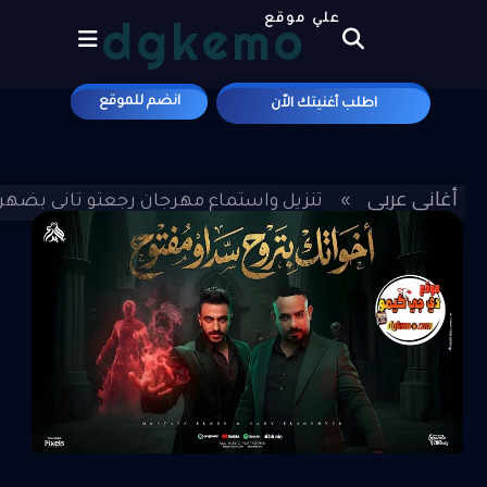
dgkemo
علي موقع
انضم للموقع
اطلب أغنيتك الاّن
أغاني عربي
»
»
تنزيل واستماع مهرجان رجعتو تاني بضهر
الصغير MP3