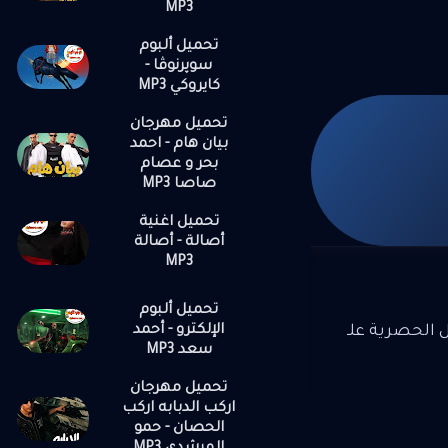
MP3
تحميل ألبوم
سوپرنوڤا -
كايروكي MP3
تحميل مهرجان
بيان هام - احمد
بحر و عصام
صاصا MP3
تحميل اغنية
أصالة - أصالة
MP3
تحميل ألبوم
الإلكترو - أحمد
ل الحصرية علـ
سعد MP3
تحميل مهرجان
اركب الدبابه اركب
الحصان - حمو