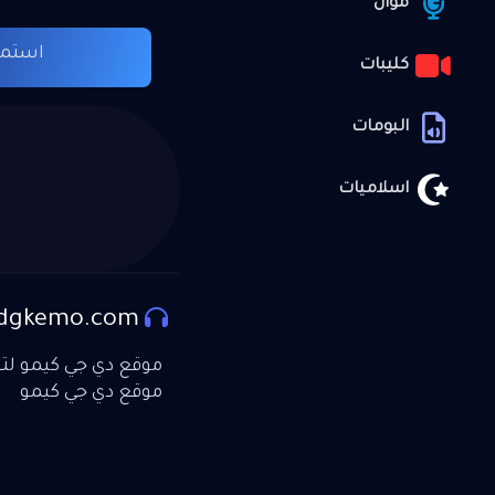
موال
استما
كليبات
البومات
اسلاميات
dgkemo.com
موقع دي جي كيمو لتحم
موقع دي جي كيمو