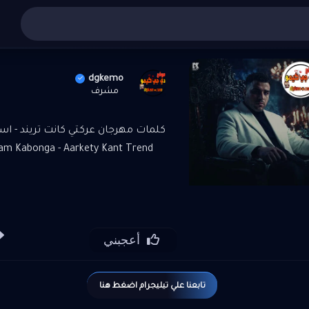
ني عربي
»
تنزيل واستماع مهرجان عركتي كانت تريند - اسلام كا
dgkemo
مشرف
كلمات مهرجان عركتي كانت تريند - اسل
am Kabonga - Aarkety Kant Trend
أعجبني
تابعنا علي تيليجرام اضغط هنا