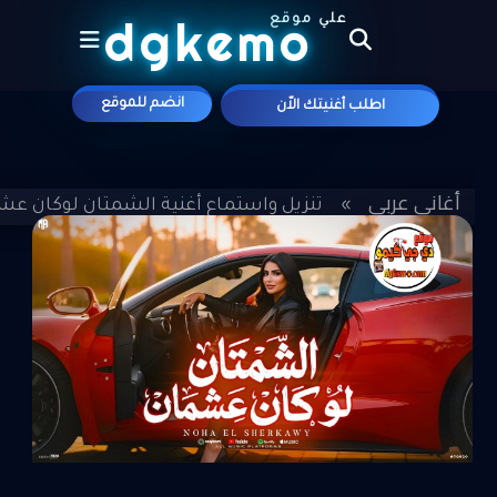
dgkemo
علي موقع
انضم للموقع
اطلب أغنيتك الاّن
أغاني عربي
»
»
تنزيل واستماع أغنية الشمتان لوكان عشما