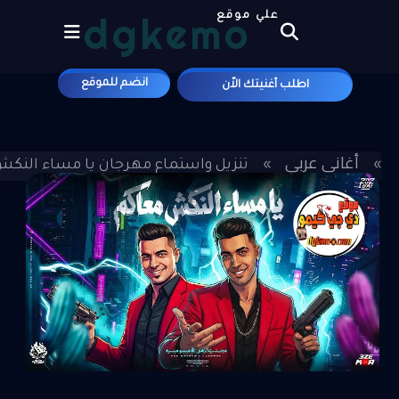
dgkemo
علي موقع
انضم للموقع
اطلب أغنيتك الاّن
أغاني عربي
»
»
تنزيل واستماع مهرجان يا مساء النكش 
ميسره MP3