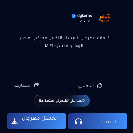
dgkemo
مشرف
كلمات مهرجان يا مساء النكش معاكم - مجدي
الزهار و ميسره MP3
أعجبني
مشاركة
تابعنا علي تيليجرام اضغط هنا
تحميل مهرجان
استماع