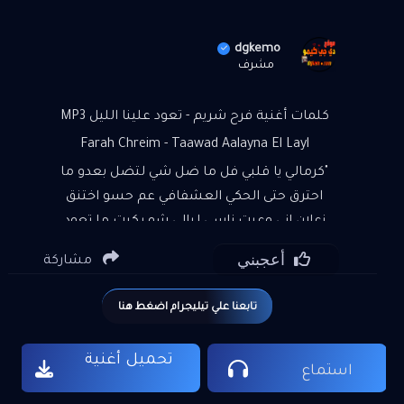
dgkemo
مشرف
كلمات أغنية فرح شريم - تعود علينا الليل MP3
Farah Chreim - Taawad Aalayna El Layl
"كرمالي يا قلبي فل ما ضل شي لتضل بعدو ما
احترق حتى الحكي العشفافي عم حسو اختنق
زعلان اني وعيت ناسي ليالي شو بكيت ما تعود
علينا الليل يا قلبي عالسهر تعود علينا الليل يا
أعجبني
مشاركة
قلبي عالسهر نحكي مع النجمات ونشكي للقمر
تعود علينا الليل تعود علينا الليل تعود علينا
تابعنا علي تيليجرام اضغط هنا
الليل يا قلبي عالسهر قالو الوجع والمر عالكل رح
بيمر وانا قلبي انوجع كم مرة هدّى الفرح عن بابي
تحميل أغنية
ورجع بدك عيد اللي صار واقلب حياتي نار مجنون
استماع
لو بتختار يا قلبي اني ضل"