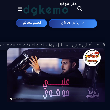
dgkemo
علي موقع
انضم للموقع
اطلب أغنيتك الاّن
يسية
أغاني عربي
»
»
تنزيل واستماع أغنية ماجد المهندس - 