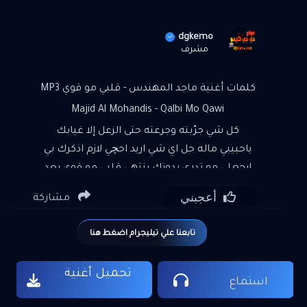
dgkemo
مشرف
كلمات أغنية ماجد المهندس - قلبي مو قوي MP3
Majid Al Mohandis - Qalbi Mo Qawi
كل شي جرّبته وجرعته حتى الزعل إلا غيابك
ياحبيبي ماله حل اي شي اريد احچي لازم اذكرك بي
ارجعلي مو تدري بدونك ينتهي قلبي مو قوي بعد
عيونك مالاگي حالي واني بدونك ماعندي غالي
أعجبني
مشاركة
بقلبي مكانك ليهسه خالي انت لو عايش مثل
ماني عشت جان اجيت وكل شي من ايدك عفت
تابعنا علي تيليجرام اضغط هنا
كلما نويت فراگ ارجع الك اشتاگ آنت العذاب الما
أريده ينتهي قلبي مو قوي مشتاگ اسمع اي كلمة
تحميل أغنية
بصوتك شگد تعبني لو تدري سكوتك وحشة
استماع
الدنيا المابيها وجودك