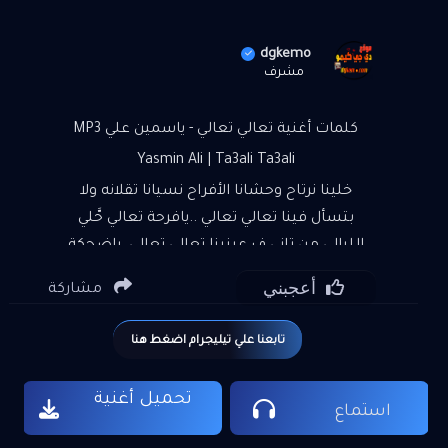
dgkemo
مشرف
كلمات أغنية تعالي تعالي - ياسمين علي MP3
Yasmin Ali | Ta3ali Ta3ali
خلينا نرتاح وحشانا الأفراح نسيانا تقلانه ولا
بتسأل فينا تعالي تعالي ..يافرحة تعالي حَّلي
الليالي من تاني ف عينينا تعالي تعالي..ياضحكة
تعالي دفعنا احنا الغالي وكان مضحوك علينا
أعجبني
مشاركة
سيبينا شوفينا..يادنيا الفرصة ادينا شقينا لاغينا
ويادنيا حِني علينا خليها على الله واللي انت بتتمناه
تابعنا علي تيليجرام اضغط هنا
هيجيلك هيجيلك..واللي اداك يدينا تعالي تعالي
..يافرحة تعالي حَّلي الليالي من تاني ف عينينا
تحميل أغنية
تعالي تعالي..ياضحكة تعالي دفعنا احنا الغالي
استماع
وكان مضحوك علينا داوينا دادينا وخفي شوية