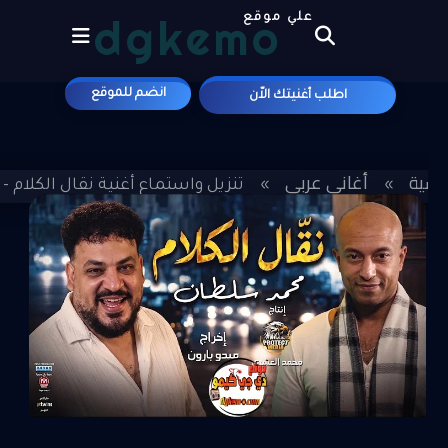
dgkemo
علي موقع
انضم للموقع
اطلب أغنيتك الاّن
ئيسية
أغاني عربي
»
»
تنزيل واستماع أغنية نقال الكلام - 