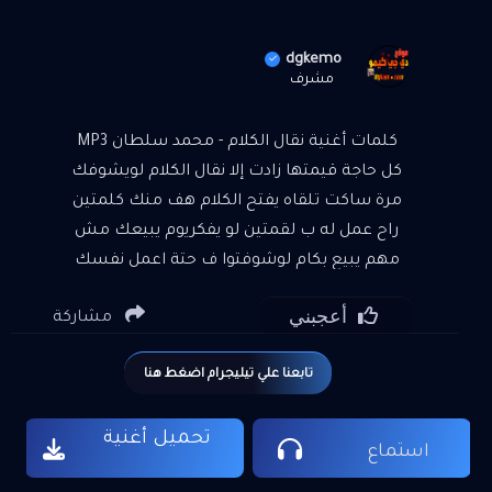
dgkemo
مشرف
كلمات أغنية نقال الكلام - محمد سلطان MP3
كل حاجة قيمتها زادت إلا نقال الكلام لويشوفك
مرة ساكت تلقاه يفتح الكلام هف منك كلمتين
راح عمل له ب لقمتين لو يفكريوم يبيعك مش
مهم يبيع بكام لوشوفتوا ف حتة اعمل نفسك
مش عارفه وسيبوا اصله مايعرفش غير الخسة.
أعجبني
مشاركة
واللقمة تجبيبه يقعدوياك ويجيب سيرتك مع
طوب الارض ومالوش غير بس الناس ودوا.
تابعنا علي تيليجرام اضغط هنا
والناس بيجيبوا اسألني مجرب من قبلك واديني
باتندم اشكالهم ضالة وبتأخر عمرها ما تقدم
تحميل أغنية
صنف تربيه كدة ع الغالي غاوي يبقي رخيص ندل
استماع
بترخيص وعايز يفضل ع الخلق يخدم مش عايزك