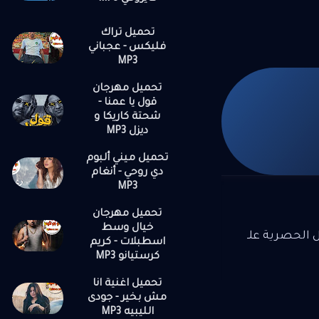
تحميل تراك
فليكس - عجباني
MP3
تحميل مهرجان
قول يا عمنا -
شحتة كاريكا و
ديزل MP3
تحميل ميني ألبوم
دي روحي - أنغام
MP3
تحميل مهرجان
خيال وسط
ل الحصرية علـ
اسطبلات - كريم
كرستيانو MP3
تحميل اغنية انا
مش بخير - جودى
الليبيه MP3