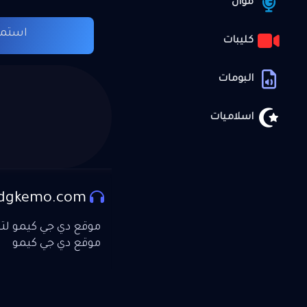
موال
استما
كليبات
البومات
اسلاميات
dgkemo.com
موقع دي جي كيمو لتحم
موقع دي جي كيمو