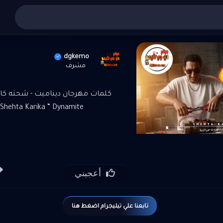
أغاني عربي
»
تنزيل واستماع مهرجان ديناميت - شحته كاريكا
dgkemo
مشرف
كلمات مهرجان ديناميت - شحته كاريكا
Shehta Karika “ Dynamite
أعجبني
تابعنا علي تيليجرام اضغط هنا