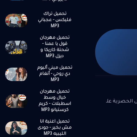
تحميل تراك
فليكس - عجباني
MP3
تحميل مهرجان
قول يا عمنا -
شحتة كاريكا و
ديزل MP3
تحميل ميني ألبوم
دي روحي - أنغام
MP3
تحميل مهرجان
خيال وسط
ل الحصرية علـ
اسطبلات - كريم
كرستيانو MP3
تحميل اغنية انا
مش بخير - جودى
الليبيه MP3