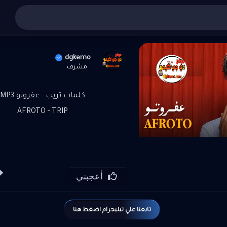
ئيسية
أغاني عربي
»
»
تنزيل واستماع تريب - عفروتو MP3
dgkemo
مشرف
كلمات تريب - عفروتو MP3
AFROTO - TRIP
أعجبني
تابعنا علي تيليجرام اضغط هنا