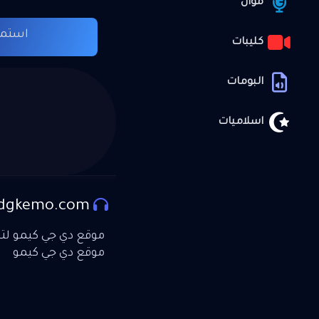
موال
استما
كليبات
البومات
اسلاميات
dgkemo.com
موقع دي جي كيمو لتحم
موقع دي جي كيمو