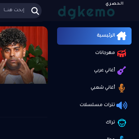
الحصري
dgkemo
الر
الجديد
الرئيسية
مهرجانات
علي موقع
أغاني عربي
أغاني شعبي
تترات مسلسلات
تراك