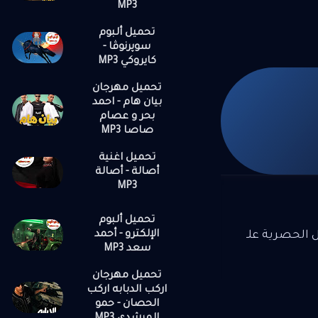
MP3
تحميل ألبوم
سوپرنوڤا -
كايروكي MP3
تحميل مهرجان
بيان هام - احمد
بحر و عصام
صاصا MP3
تحميل اغنية
أصالة - أصالة
MP3
تحميل ألبوم
الإلكترو - أحمد
ل الحصرية علـ
سعد MP3
تحميل مهرجان
اركب الدبابه اركب
الحصان - حمو