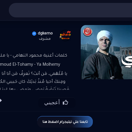
أغاني عربي
»
تنزيل واستماع أغنية محمود التهامي - يا ملهمي
dgkemo
مشرف
كلمات أغنية محمود التهامي - يا ملهم
moud El-Tohamy - Ya Molhemy |
يا مُلْهَمي، مَن أنتَ؟ تَعرِفُ مَن أنا أنا
ومِنكَ أحيا مُنذُ بَدئِكَ كان حَبيبي الحُبُّ
فَصِرنا نَبْضَةً يَمضي ويَمضي بها عَبرَ الحَ
سَقَيْتُ مِن فيكَ الحَنانَ وعِشتُ في أَح
أعجبني
فامتلأتُ أمانًا أنا إن قُلتُ "أنتَ" فإنَّني أ
الذي أُعني وأَقصِدُ بالنِّداءِ "إيّانا" قص
كلمات : من التراث ألحان وأداء: محمو
تابعنا علي تيليجرام اضغط هنا
توزيع وماستر: الموسيقار أحمد 