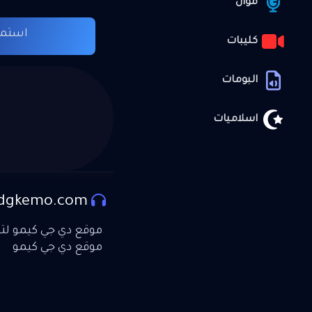
موال
استما
كليبات
البومات
اسلاميات
dgkemo.com
موقع دي جي كيمو لتحم
موقع دي جي كيمو