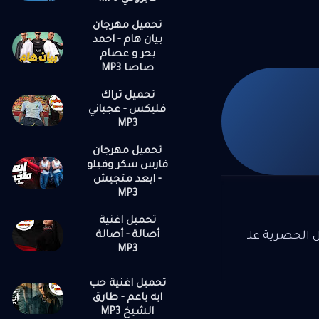
اتمنى من
تحميل مهرجان
 الغالي
بيان هام - احمد
 احضانك
بحر و عصام
صاصا MP3
ا بالحبيتة
ا هلا هلا
تحميل تراك
 گلبك دار
فليكس - عجباني
MP3
تحميل مهرجان
فارس سكر وفيلو
- ابعد متجيش
MP3
تحميل اغنية
أصالة - أصالة
ل الحصرية علـ
MP3
تحميل اغنية حب
ايه ياعم - طارق
الشيخ MP3