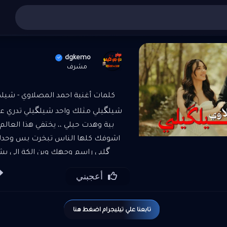
أغاني عربي
»
تنزيل واستماع أغنية احمد المصلاوي - شيلكيلي
dgkemo
مشرف
كلمات أغنية احمد المصلاوي - شيلكيلي
شيلگيلي مثلك واحد شيلگيلي تدري ع
بية وهدت حيلي ،، يختفي هذا العالم
اشوفك كلها الناس تبخرت بس وحدك 
گلبي راسم وجهك وين الكة الي ي
شيلگيلي مثلك واحد شيلگيلي وانا وانا 
أعجبني
نيتي تنور حضني وبيتي ولو رايد عافيتي
وانا وانا وانا وانا وانت حبنا اجمل ح
الاب البنتة مدللها دلال ركز بية تلگة 
تابعنا علي تيليجرام اضغط هنا
عينك حتى تشوف الحب شكبره البيني 