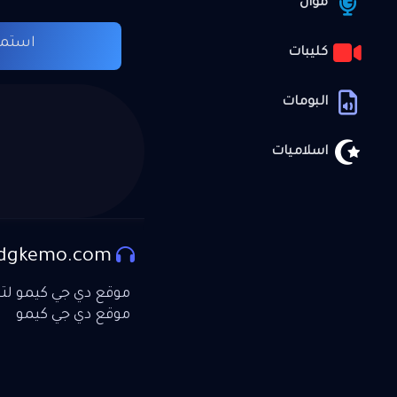
موال
استما
كليبات
البومات
اسلاميات
dgkemo.com
موقع دي جي كيمو لتحم
موقع دي جي كيمو