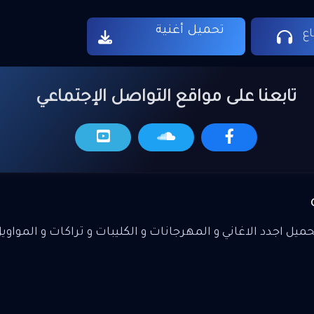
بكد انفاس العالم اشتم عطرك يعني 
تحميل أغنية
عمري اخذ وانطي العمرك وحدك حبي
ع
متربع نص بالي محلا احساسك محلا
محلا حنينك هلا هلا هلا هلا بالجاي هل
هواي العالم كلة ودنياي بعيوني انت هل
تابعنا على مواقع التواصل الإجتماعي
هلا بالصار شاغلني ليل انهار محبوبي
وحدي سكنتة
يل اجدد الاغاني و المهرجانات و الكليبات و تراكات و المواوي