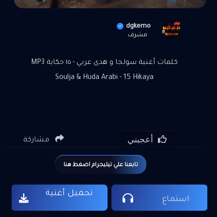
dgkemo
مشرف
كلمات أغنية سولجا و هدى عربي - ١٥ حكاية MP3
Soulja & Huda Arabi - 15 Hikaya
أعجبني
مشاركة
تابعنا علي تيليجرام اضغط هنا
تحميل أغنية
استماع