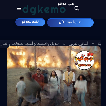
dgkemo
علي موقع
انضم للموقع
اطلب أغنيتك الاّن
ئيسية
أغاني عربي
»
»
تنزيل واستماع أغنية سولجا و هدى عربي - ١٥ 