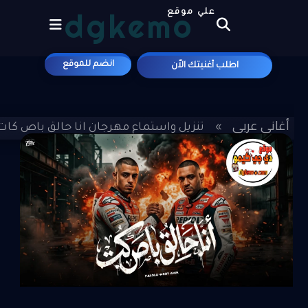
dgkemo
علي موقع
انضم للموقع
اطلب أغنيتك الاّن
أغاني عربي
»
»
تنزيل واستماع مهرجان انا حالق باص كات - ح