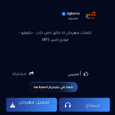
dgkemo
مشرف
كلمات مهرجان انا حالق باص كات - حلقولو -
مودي امين MP3
أعجبني
مشاركة
تابعنا علي تيليجرام اضغط هنا
تحميل مهرجان
استماع