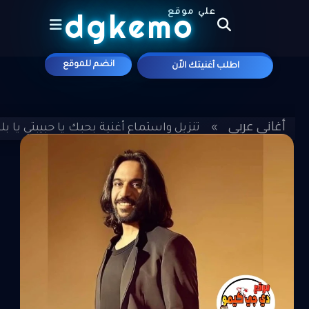
dgkemo
علي موقع
انضم للموقع
اطلب أغنيتك الاّن
أغاني عربي
»
»
تنزيل واستماع أغنية بحبك يا حبيبتي يا بلد
سلطان MP3