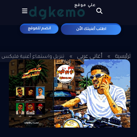
dgkemo
علي موقع
انضم للموقع
اطلب أغنيتك الاّن
الرئيسية
أغاني عربي
»
»
تنزيل واستماع أغنية فليكس - ب