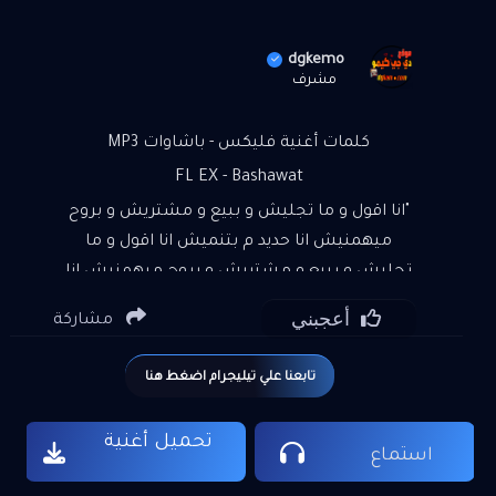
dgkemo
مشرف
كلمات أغنية فليكس - باشاوات MP3
FL EX - Bashawat
"انا اقول و ما تجليش و ببيع و مشتريش و بروح
ميهمنيش انا حديد م بتنميش انا اقول و ما
تجليش و ببيع و مشتريش و بروح ميهمنيش انا
حديد م بتنميش انا استاذ اما انت لسه تلميذ
أعجبني
مشاركة
متجيش تقول بليز انا شيلتو لما شمستو لما
الناس نزلو حبه تقليل احنا م بنخافش م الموت
تابعنا علي تيليجرام اضغط هنا
الموت بيخاف مننا ولله العظيم انت مش فاهم
حاجة احنا نجوم احنا باشاوات لا تتساوي
تحميل أغنية
المقامات لعب هجوم و مناوشات قالو دة الي
استماع
اختشي مات احنا نجوم احنا باشاوات لا تتساوي