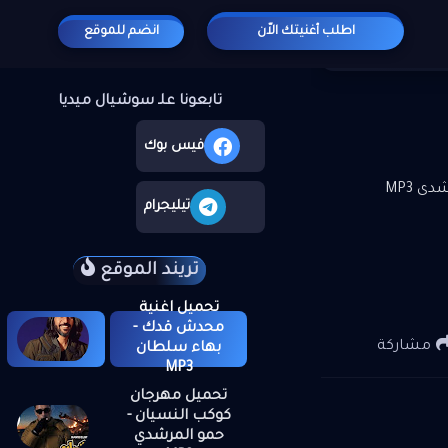
اطلب أغنيتك الاّن
انضم للموقع
ى MP3
المشاركات الشائعة
تابعونا علـ سوشيال ميديا
يوتيوب
فيس بوك
ى MP3
إنستجرام
تيليجرام
تريند الموقع
تحميل اغنية
محدش قدك -
مشاركة
بهاء سلطان
MP3
تحميل مهرجان
كوكب النسيان -
حمو المرشدي