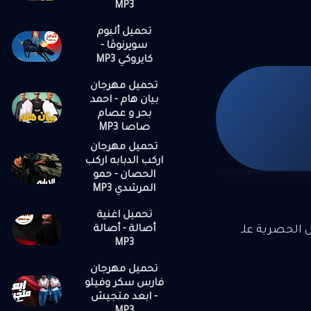
MP3
تحميل ألبوم
سوپرنوڤا -
كايروكي MP3
تحميل مهرجان
بيان هام - احمد
بحر و عصام
صاصا MP3
تحميل مهرجان
اركب الدبابه اركب
الحصان - حمو
المرشدي MP3
تحميل اغنية
أصالة - أصالة
ل الحصرية علـ
MP3
تحميل مهرجان
فارس سكر وفيلو
- ابعد متجيش