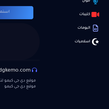
موال
استما
كليبات
البومات
اسلاميات
dgkemo.com
موقع دي جي كيمو لتحم
موقع دي جي كيمو