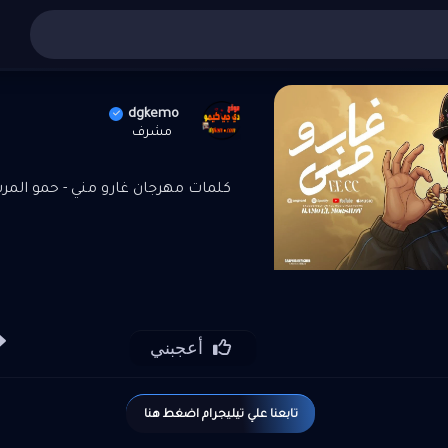
أغاني عربي
»
تنزيل واستماع مهرجان غارو مني - حمو المرشد
dgkemo
مشرف
كلمات مهرجان غارو مني - حمو المرشد
أعجبني
تابعنا علي تيليجرام اضغط هنا