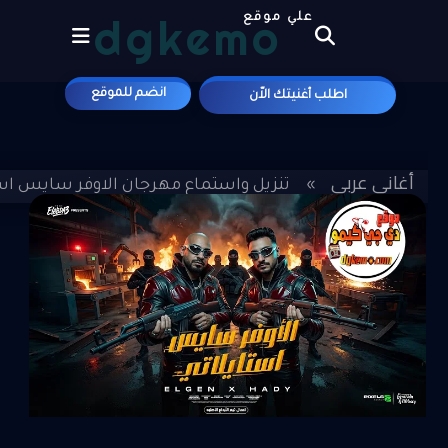
dgkemo
علي موقع
انضم للموقع
اطلب أغنيتك الاّن
أغاني عربي
»
»
تنزيل واستماع مهرجان الاوفر سايس اس
هادى الصغير MP3