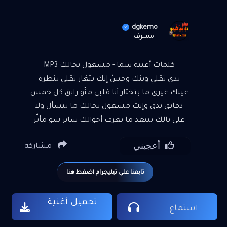
dgkemo
مشرف
كلمات أغنية سما - مشغول بحالك MP3
بدي تقلي وينك وحسّ إنك بتغار تقلي بنظرة
عينك غيري ما بتختار أنا قلبي منّو رايق كل خمس
دقايق بدق وإنت مشغول بحالك ما بتسأل ولا
على بالك بتبعد ما بعرف أحوالك ساير شو مأثّر
فيك فكرك أنا عم بتدلّل بكبّرها وعم بتخيّل أنا
أعجبني
مشاركة
قلبي منّو رايق كل خمس دقايق بدق وإنت
مشغول بحالك ما بتسأل ولا عَ بالك بتبعد ما
تابعنا علي تيليجرام اضغط هنا
بعرف أحوالك ساير شو مأثّر فيك
تحميل أغنية
استماع