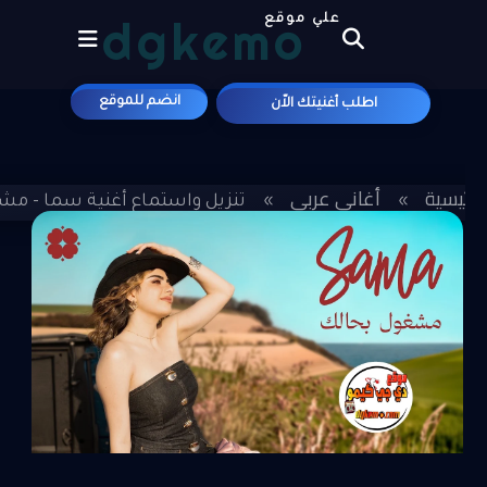
dgkemo
علي موقع
انضم للموقع
اطلب أغنيتك الاّن
الرئيسية
أغاني عربي
»
»
تنزيل واستماع أغنية سما - مشغو