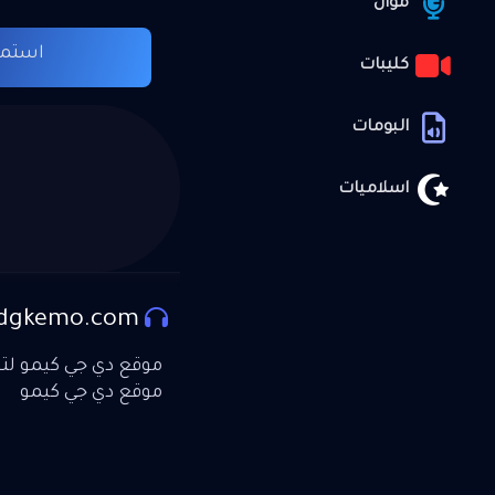
موال
استما
كليبات
البومات
اسلاميات
dgkemo.com
موقع دي جي كيمو لتحم
موقع دي جي كيمو