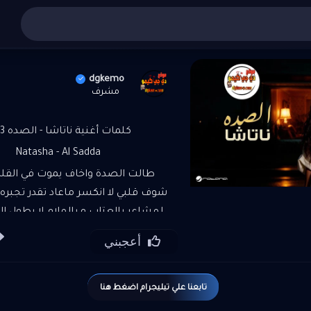
ة
أغاني عربي
»
»
تنزيل واستماع أغنية ناتاشا - الصده MP3
dgkemo
مشرف
كلمات أغنية ناتاشا - الصده MP3
Natasha - Al Sadda
طالت الصدة واخاف يموت في القلب
شوف قلبي لا انكسر ماعاد تقدر تجبره 
لمشاعر بالعتاب و بالملام لا يطول ال
زعل ومكابره غمض عيونك تعال اف
أعجبني
صدري ونام عيش بانفاسي غرام وحب 
اي خصامك حلو لاكن لا تطول بالخص
عندي محسوبه بالقلم و المس
تابعنا علي تيليجرام اضغط هنا