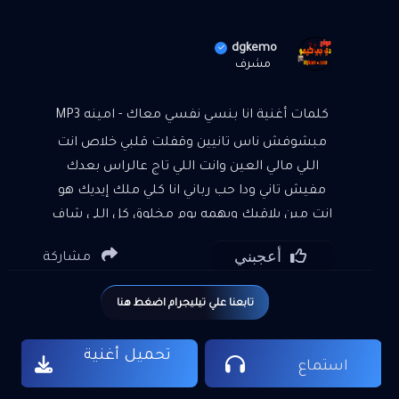
dgkemo
مشرف
كلمات أغنية انا بنسي نفسي معاك - امينه MP3
مبشوفش ناس تانيين وقفلت قلبي خلاص انت
اللي مالي العين وانت اللي تاج عالراس بعدك
مفيش تاني ودا حب رباني انا كلي ملك إيديك هو
انت مين يلاقيك ويهمه يوم مخلوق كل اللي شاف
معاليك قالوا عندي نظرة وذوق حبك مكفيني
أعجبني
مشاركة
حضنك مقويني وحياتي واقفة عليك
تابعنا علي تيليجرام اضغط هنا
تحميل أغنية
استماع