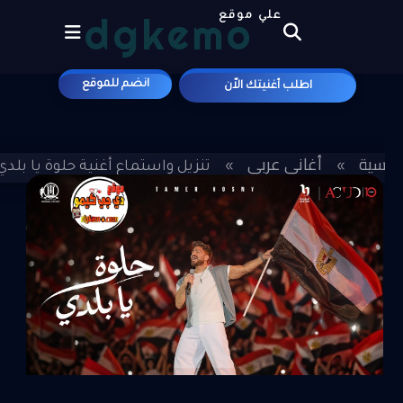
dgkemo
علي موقع
انضم للموقع
اطلب أغنيتك الاّن
لرئيسية
أغاني عربي
»
»
تنزيل واستماع أغنية حلوة يا بلدي -