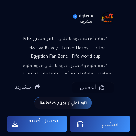
dgkemo
مشرف
كلمات أغنية حلوة يا بلدي - تامر حسني MP3
Helwa ya Balady - Tamer Hosny EFZ the
Egyptian Fan Zone - Fifa world cup
كلمة حلوة وكلمتين حلوة يا بلدي غنوة حلوة
وغنوتين حلوة يا بلدي أملي دايما كان يا بلدي إني
أرجع لك يا بلدي وأفضل دايما جنبك على طول
أعجبني
مشاركة
وذكريات كل اللي فات فاكرة يا بلدي قلبي مليان
بحكايات فاكرة يا بلدي أول حب كان في بلدي مش
تابعنا علي تيليجرام اضغط هنا
ممكن أنساه يا بلدي فين أيام زمان قبل الوداع كنا
بنقول إن الفراق ده مستحيل وكل دمعة على
تحميل أغنية
الخدين كانت بتسيل مليانة بأمل إن إحنا نبقى
استماع
موجودين في بحر الحب على الشطين كلمة حلوة