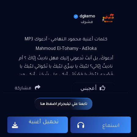
dgkemo
مشرف
كلمات أغنية محمود التهامي - أدعوك MP3
Mahmoud El-Tohamy - Ad3oka
أدعوكَ، بل أنتَ تَدعوني إليك فهل ناديتُ إيّاكَ ؟ أم
ناديتُ إيّائي؟ لبّيكَ يا سِرِّي لبّيكَ يا نَجْوائي لبّيكَ يا
قَصْدي لبّيكَ يا مَعْنَائي أبكي على شَجَني أبكي من
فُرْقَةِ وَطَني طَوْعًا، ويُسعِدُني بالنَّوْحِ أعدائي
أعجبني
مشاركة
تابعنا علي تيليجرام اضغط هنا
تحميل أغنية
استماع