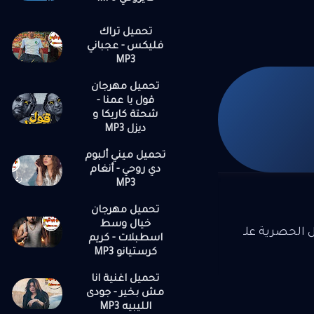
تحميل تراك
فليكس - عجباني
MP3
تحميل مهرجان
قول يا عمنا -
شحتة كاريكا و
ديزل MP3
تحميل ميني ألبوم
دي روحي - أنغام
MP3
تحميل مهرجان
خيال وسط
ل الحصرية علـ
اسطبلات - كريم
كرستيانو MP3
تحميل اغنية انا
مش بخير - جودى
الليبيه MP3