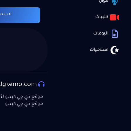
موال
استما
كليبات
البومات
اسلاميات
dgkemo.com
موقع دي جي كيمو لتحم
موقع دي جي كيمو