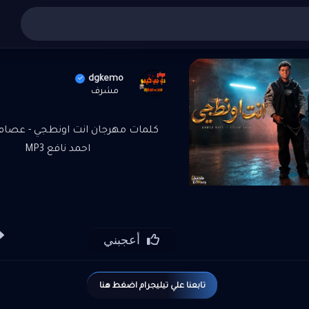
عربي
»
تنزيل واستماع مهرجان انت اونطجي - عصام صاصا و اح
dgkemo
مشرف
كلمات مهرجان انت اونطجي - عصام
احمد نافع MP3
أعجبني
تابعنا علي تيليجرام اضغط هنا