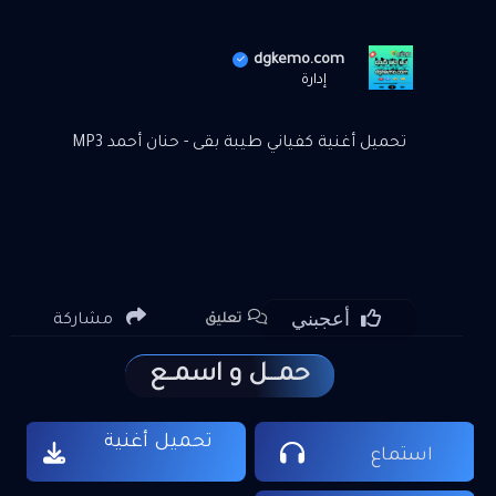
dgkemo.com
إدارة
تحميل أغنية كفياني طيبة بقى - حنان أحمد MP3
أعجبني
مشاركة
تعليق
حمـــل و اسمــع
تحميل أغنية
استماع