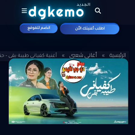
الجديد
dgkemo
انضم للموقع
اطلب أغنيتك الاّن
علي موقع
الرئيسية
أغاني شعبي
»
»
أغنية كفياني طيبة بقى - حنان