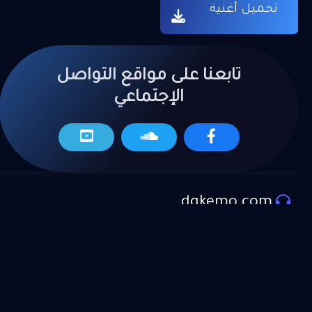
تحميل أغنية
تابعنا على مواقع التواصل
الإجتماعي
dgkemo.com
المزيد من العروض
موقع دي جي كيمو لتحميل اجدد الاغاني و المهرجانات و
الكليبات و تراكات و المواويل الحصرية علـ موقع دي جي
كيمو