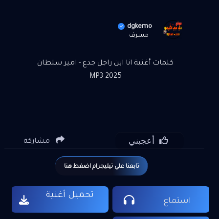
dgkemo
مشرف
كلمات أغنية انا ابن راجل جدع - امير سلطان
2025 MP3
أعجبني
مشاركة
تابعنا علي تيليجرام اضغط هنا
تحميل أغنية
استماع