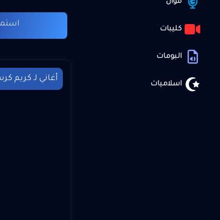
موال
استما
كليبات
البومات
أغاني لـ كريم كرس
اسلاميات