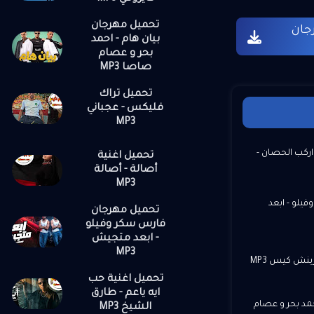
تحميل مهرجان
جان
بيان هام - احمد
بحر و عصام
صاصا MP3
تحميل تراك
فليكس - عجباني
MP3
اركب الحصان -
تحميل اغنية
أصالة - أصالة
MP3
يلو - ابعد
تحميل مهرجان
فارس سكر وفيلو
- ابعد متجيش
MP3
نش كيس MP3
تحميل اغنية حب
ايه ياعم - طارق
حمد بحر و عصام
الشيخ MP3