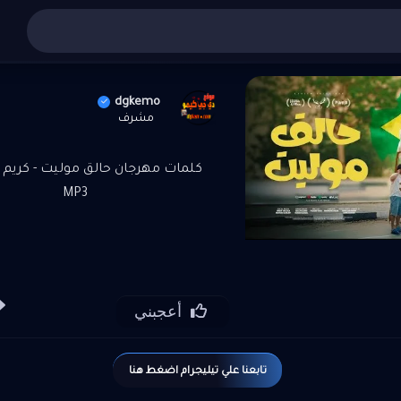
غاني عربي
»
تنزيل واستماع مهرجان حالق موليت - كريم كرستيا
dgkemo
مشرف
كلمات مهرجان حالق موليت - كريم 
MP3
أعجبني
تابعنا علي تيليجرام اضغط هنا