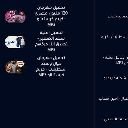
تحميل مهرجان
120 مليون مصري
12 مليون مصري - كريم
- كريم كرستيانو
MP3
تحميل اغنية
سطبلات - كريم
سعد الصغير -
تصدق اننا حرقهم
MP3
 وعامل حمله -
تحميل مهرجان
MP
خيال وسط
اسطبلات - كريم
كرستيانو MP3
 شحتة كاريكا و
عيال - امين خطاب
محمد البصيلي -