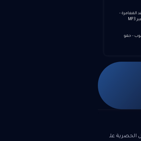
 المغامرة -
MP
وب - حمو
ل الحصرية علـ