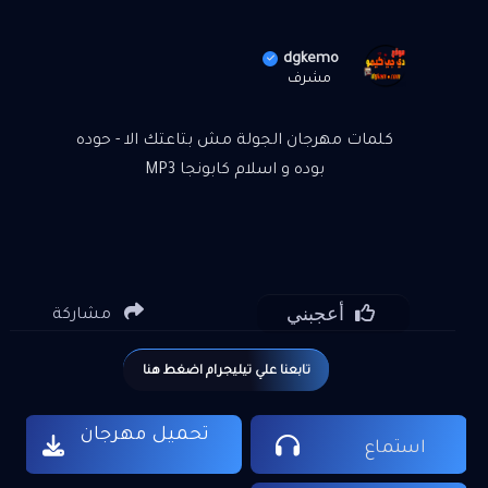
dgkemo
مشرف
كلمات مهرجان الجولة مش بتاعتك الا - حوده
بوده و اسلام كابونجا MP3
أعجبني
مشاركة
تابعنا علي تيليجرام اضغط هنا
تحميل مهرجان
استماع