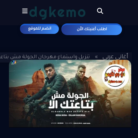
dgkemo
علي موقع
انضم للموقع
اطلب أغنيتك الاّن
أغاني عربي
»
»
تنزيل واستماع مهرجان الجولة مش بتاعتك 
كابونجا MP3