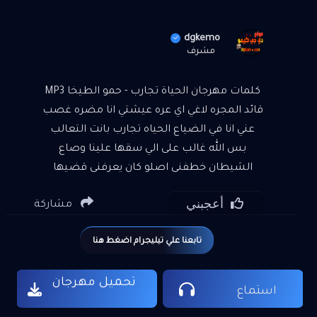
dgkemo
مشرف
كلمات مهرجان الحياة تجارب - حمو الطيخا MP3
قائد المجره لاغي اي عره عيشتي انا مضره غصب
عني انا في الضياع الحياه تجارب بانت التعالب
بس الله غالب على الي سقها علينا وصاع
الشيطان خطفني اصلو كان يعرفني قضيها
الرجوله فيا عمري يوم ما انساها ياجيها دمع عيني
أعجبني
مشاركة
ينزل على خلق انا باقي عليها الي يوم يبعني ولله
ياعويل ما اعديها شاري ايوا شاري لو تمنكو غالي
تابعنا علي تيليجرام اضغط هنا
بعتوني بمصاري يبقا ابعكو بأرخص شئ سكر
شرب مائي مبخره هوائي بس انا اعدائي الي مني دا
تحميل مهرجان
سبني غريق مكتوبه في روايتي العراك هوايتي ديا
استماع
مش بدايتي عشان تقولو نهايتنا فين فوقو شوفو