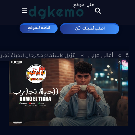
dgkemo
علي موقع
انضم للموقع
اطلب أغنيتك الاّن
يسية
أغاني عربي
»
»
تنزيل واستماع مهرجان الحياة تجارب -