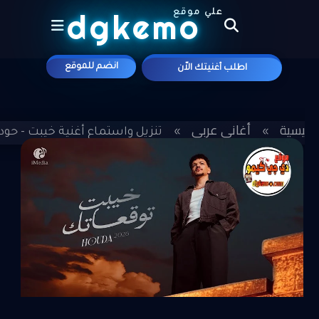
dgkemo
علي موقع
انضم للموقع
اطلب أغنيتك الاّن
الرئيسية
أغاني عربي
»
»
تنزيل واستماع أغنية خيبت - حوده بندق 