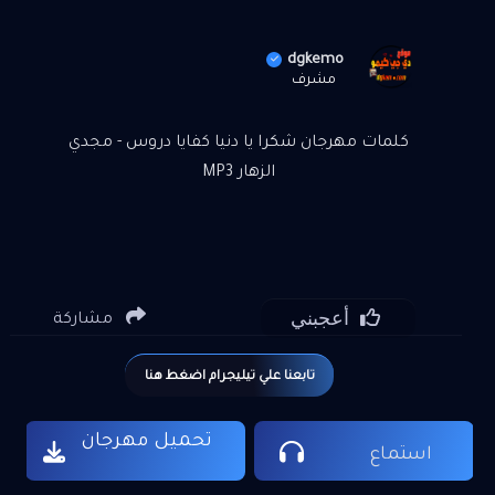
dgkemo
مشرف
كلمات مهرجان شكرا يا دنيا كفايا دروس - مجدي
الزهار MP3
أعجبني
مشاركة
تابعنا علي تيليجرام اضغط هنا
تحميل مهرجان
استماع