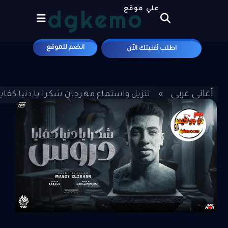
dgkemo
علي موقع
انضم للموقع
اطلب أغنيتك الاّن
أغاني عربي
»
»
تنزيل واستماع مهرجان شكرا يا دنيا كفايا د