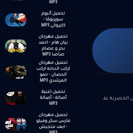
MP3
تخدل ووش
تحميل ألبوم
سه برضه
سوپرنوڤا -
الب عود
كايروكي MP3
ولا بتعود
تحميل مهرجان
ب والضهر
بيان هام - احمد
 لا هي
بحر و عصام
د راضي
صاصا MP3
تحميل مهرجان
اركب الدبابه اركب
الحصان - حمو
المرشدي MP3
تحميل اغنية
أصالة - أصالة
ل الحصرية علـ
MP3
تحميل مهرجان
فارس سكر وفيلو
- ابعد متجيش