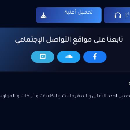
الهموم زايلة تِعب تِعب والكتف م
تحميل أغنية
الدنيا متبدل وخط العمر بيندل ول
ع
بيقول بكره تتعدل تعب والضهر ص
وشبعان من كلام ووعود لا هي بتخلص 
ولسة برضه حامد راضي بالموجود تع
تابعنا على مواقع التواصل الإجتماعي
صالب عود وشبعان من كلام ووعود
بتخلص ولا بتعود ولسة برضه حام
بالموجود تِعب
يل اجدد الاغاني و المهرجانات و الكليبات و تراكات و المواوي