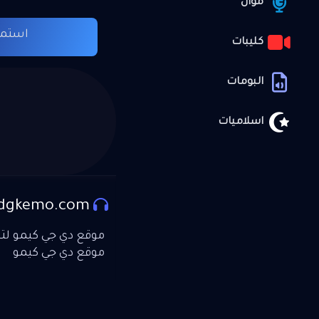
موال
استما
كليبات
البومات
اسلاميات
dgkemo.com
موقع دي جي كيمو لتحم
موقع دي جي كيمو