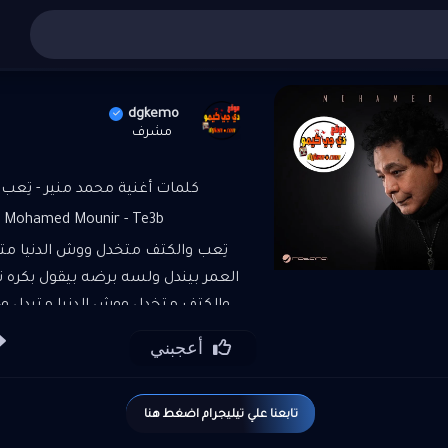
أغاني عربي
»
»
تنزيل واستماع أغنية محمد منير - تِعب MP3
dgkemo
مشرف
كلمات أغنية محمد منير - تِعب MP3
Mohamed Mounir - Te3b
تِعب والكتف متخدل ووش الدنيا مت
العمر بيندل ولسه برضه بيقول بكره ت
والكتف متخدل ووش الدنيا متبدل و
بيندل ولسه برضه بيقول بكره تتعدل ت
أعجبني
مهيش طايلة لا جاية بلين ولا محاي
والظروف حايلة ولسة برضه بيقول اله
تعب والايد مهيش طايلة لا جاية بلين 
تابعنا علي تيليجرام اضغط هنا
وطمعان والظروف حايلة ولسة برض