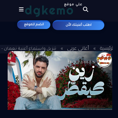
dgkemo
علي موقع
انضم للموقع
اطلب أغنيتك الاّن
الرئيسية
أغاني عربي
»
»
تنزيل واستماع أغنية نعمان - زي