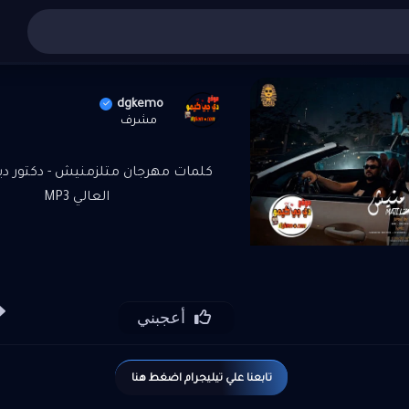
 عربي
»
تنزيل واستماع مهرجان متلزمنيش - دكتور ديزل و الباور
dgkemo
مشرف
كلمات مهرجان متلزمنيش - دكتور ديزل
العالي MP3
أعجبني
تابعنا علي تيليجرام اضغط هنا