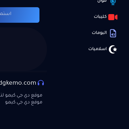
موال
استما
كليبات
البومات
اسلاميات
dgkemo.com
موقع دي جي كيمو لتحم
موقع دي جي كيمو