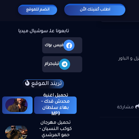
اطلب أغنيتك الاّن
انضم للموقع
 العالي MP3
المشاركات الشائعة
تابعونا علـ سوشيال ميديا
يوتيوب
فيس بوك
 و الباور
إنستجرام
تيليجرام
تريند الموقع
تحميل اغنية
محدش قدك -
مشاركة
بهاء سلطان
MP3
تحميل مهرجان
كوكب النسيان -
حمو المرشدي