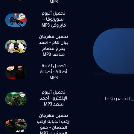
MP3
تحميل ألبوم
سوپرنوڤا -
كايروكي MP3
تحميل مهرجان
بيان هام - احمد
بحر و عصام
صاصا MP3
تحميل اغنية
أصالة - أصالة
MP3
تحميل ألبوم
الإلكترو - أحمد
ل الحصرية علـ
سعد MP3
تحميل مهرجان
اركب الدبابه اركب
الحصان - حمو